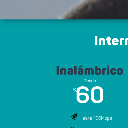
Inter
Inalámbrico
Desde
60
S/
Hasta 100Mbps