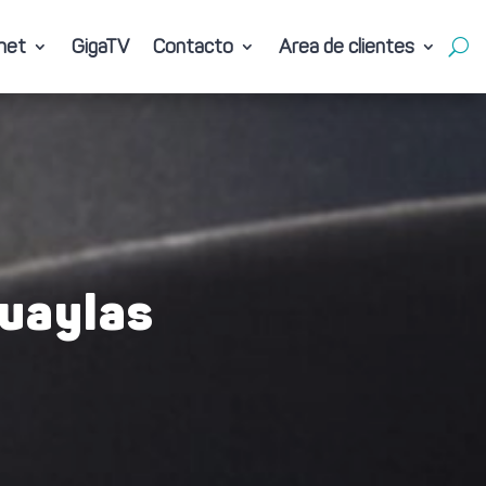
net
GigaTV
Contacto
Area de clientes
net
GigaTV
Contacto
Area de clientes
huaylas