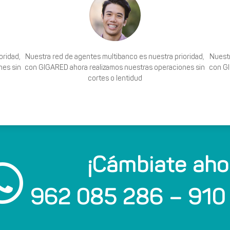
oridad,
Nuestra red de agentes multibanco es nuestra prioridad,
Nuestr
nes sin
con GIGARED ahora realizamos nuestras operaciones sin
con GI
cortes o lentidud
¡Cámbiate aho

962 085 286 – 910