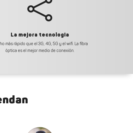

La mejora tecnologia
o más rápido que el 3G, 4G, 5G y el wifi. La fibra
óptica es el mejor medio de conexión.
endan