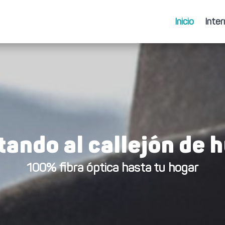
Inicio
Inter
Inicio
Inter
ando al callejón de 
100% fibra óptica hasta tu hogar